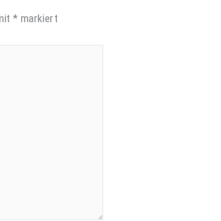
mit
*
markiert