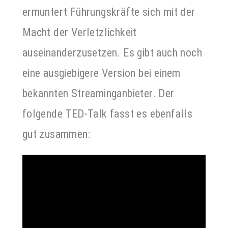
ermuntert Führungskräfte sich mit der
Macht der Verletzlichkeit
auseinanderzusetzen. Es gibt auch noch
eine ausgiebigere Version bei einem
bekannten Streaminganbieter. Der
folgende TED-Talk fasst es ebenfalls
gut zusammen:
Video-
Player