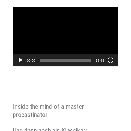
Video-
Player
00:00
13:43
Inside the mind of a master
procastinator
Und dann noch ein Klassiker: