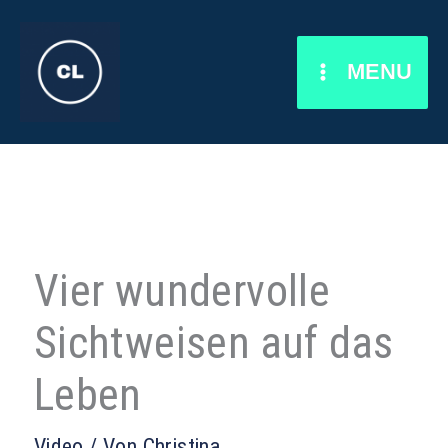
Zum
Inhalt
MENU
springen
Vier wundervolle
Sichtweisen auf das
Leben
Video
/ Von
Christina