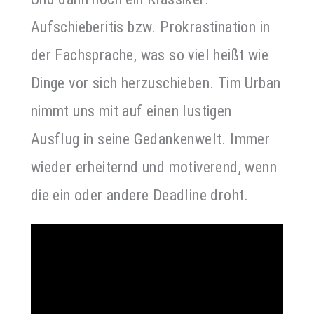
Aufschieberitis bzw. Prokrastination in
der Fachsprache, was so viel heißt wie
Dinge vor sich herzuschieben. Tim Urban
nimmt uns mit auf einen lustigen
Ausflug in seine Gedankenwelt. Immer
wieder erheiternd und motiverend, wenn
die ein oder andere Deadline droht.
Video-
Player