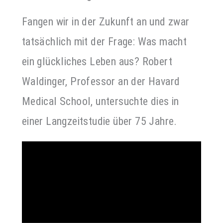
Fangen wir in der Zukunft an und zwar
tatsächlich mit der Frage: Was macht
ein glückliches Leben aus? Robert
Waldinger, Professor an der Havard
Medical School, untersuchte dies in
einer Langzeitstudie über 75 Jahre.
Video-
Player